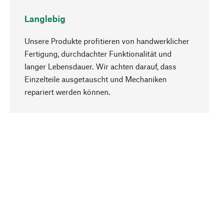
Langlebig
Unsere Produkte profitieren von handwerklicher
Fertigung, durchdachter Funktionalität und
langer Lebensdauer. Wir achten darauf, dass
Einzelteile ausgetauscht und Mechaniken
Nach oben
repariert werden können.
Bewusst
Nachhaltigkeit steht im Fokus unserer
Produktauswahl. Wir setzen auf natürliche
Inhaltsstoffe und Materialien, die gepflegt werden
können, sowie auf eine ressourcenschonende
und sozialverträgliche Produktion.