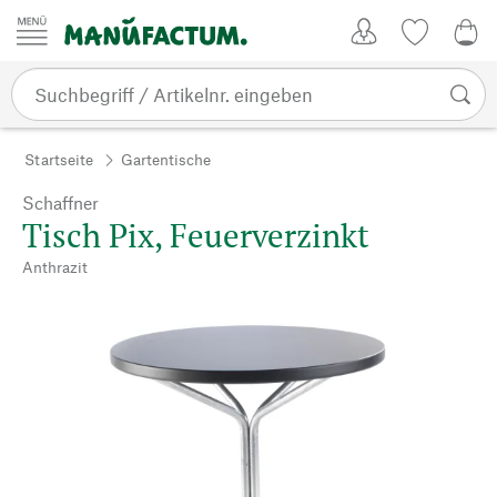
Zum Inhalt springen
Kundenkonto
Merkliste
0,0
Startseite
Gartentische
Schaffner
Tisch Pix, Feuerverzinkt
Anthrazit