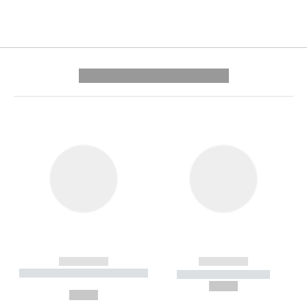
---------- --------------
------------
------------
----------- ----------- --------
----------- -----------
---
--,-- €
--,-- €