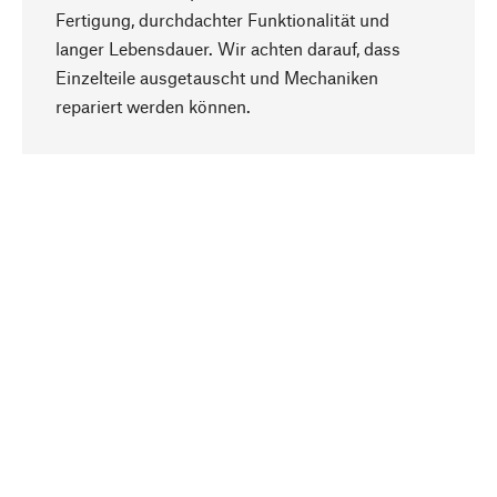
Fertigung, durchdachter Funktionalität und
langer Lebensdauer. Wir achten darauf, dass
Einzelteile ausgetauscht und Mechaniken
Nach oben
repariert werden können.
Bewusst
Nachhaltigkeit steht im Fokus unserer
Produktauswahl. Wir setzen auf natürliche
Inhaltsstoffe und Materialien, die gepflegt werden
können, sowie auf eine ressourcenschonende
und sozialverträgliche Produktion.