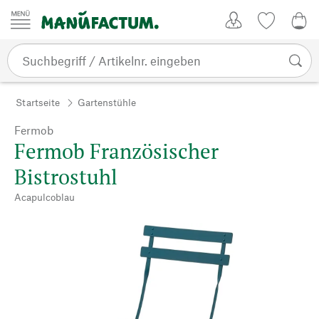
Zum Inhalt springen
Kundenkonto
Merkliste
0,0
Startseite
Gartenstühle
Fermob
Fermob Französischer
Bistrostuhl
Acapulcoblau