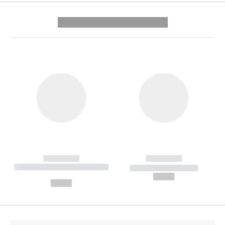
---------- --------------
------------
------------
----------- ----------- --------
----------- -----------
---
--,-- €
--,-- €