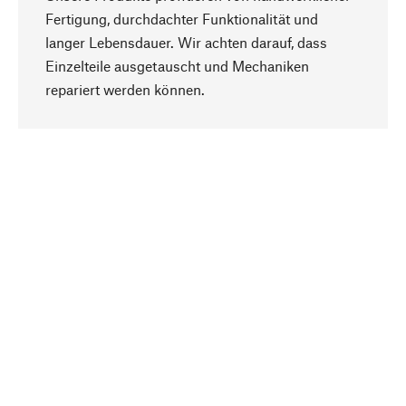
Fertigung, durchdachter Funktionalität und
langer Lebensdauer. Wir achten darauf, dass
Einzelteile ausgetauscht und Mechaniken
Nach oben
repariert werden können.
Bewusst
Nachhaltigkeit steht im Fokus unserer
Produktauswahl. Wir setzen auf natürliche
Inhaltsstoffe und Materialien, die gepflegt werden
können, sowie auf eine ressourcenschonende
und sozialverträgliche Produktion.