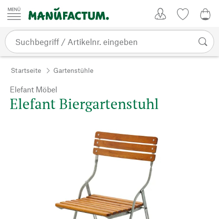
Zum Inhalt springen
Kundenkonto
Merkliste
0,0
Startseite
Gartenstühle
Elefant Möbel
Elefant Biergartenstuhl