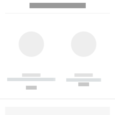
---------- --------------
------------
------------
----------- ----------- --------
----------- -----------
---
--,-- €
--,-- €