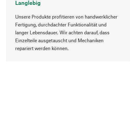
Langlebig
Unsere Produkte profitieren von handwerklicher
Fertigung, durchdachter Funktionalität und
langer Lebensdauer. Wir achten darauf, dass
Einzelteile ausgetauscht und Mechaniken
Nach oben
repariert werden können.
Bewusst
Nachhaltigkeit steht im Fokus unserer
Produktauswahl. Wir setzen auf natürliche
Inhaltsstoffe und Materialien, die gepflegt werden
können, sowie auf eine ressourcenschonende
und sozialverträgliche Produktion.