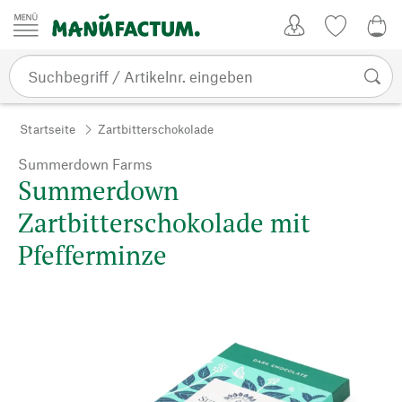
Zum Inhalt springen
Kundenkonto
Merkliste
0,0
Startseite
Zartbitterschokolade
Summerdown Farms
Summerdown
Zartbitterschokolade mit
Pfefferminze