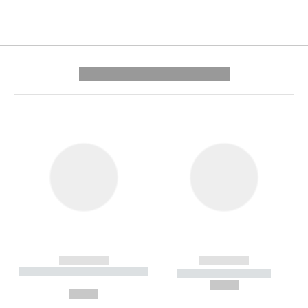
---------- --------------
------------
------------
----------- ----------- --------
----------- -----------
---
--,-- €
--,-- €