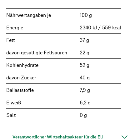
Nährwertangaben je
100 g
Energie
2340 kJ / 559 kcal
Fett
37 g
davon gesättigte Fettsäuren
22 g
Kohlenhydrate
52 g
davon Zucker
40 g
Ballaststoffe
7,9 g
Eiweiß
6,2 g
Salz
0 g
Verantwortlicher Wirtschaftsakteur für die EU