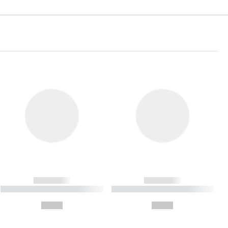
------------
------------
----------- ----------- ----------
----------- ----------- ----------
- -----------
-
--,-- €
--,-- €