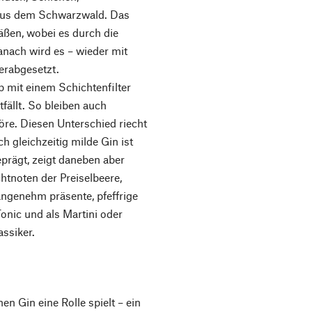
aus dem Schwarzwald. Das
fäßen, wobei es durch die
nach wird es – wieder mit
erabgesetzt.
 mit einem Schichtenfilter
tfällt. So bleiben auch
öre. Diesen Unterschied riecht
 gleichzeitig milde Gin ist
rägt, zeigt daneben aber
chtnoten der Preiselbeere,
angenehm präsente, pfeffrige
Tonic und als Martini oder
assiker.
en Gin eine Rolle spielt – ein