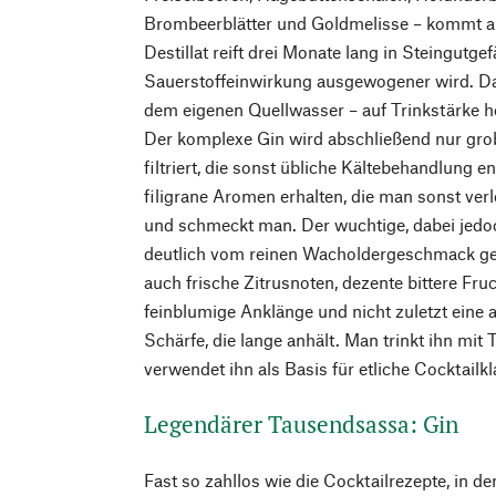
Brombeerblätter und Goldmelisse – kommt 
Destillat reift drei Monate lang in Steingutge
Sauerstoffeinwirkung ausgewogener wird. Da
dem eigenen Quellwasser – auf Trinkstärke h
Der komplexe Gin wird abschließend nur grob
filtriert, die sonst übliche Kältebehandlung en
filigrane Aromen erhalten, die man sonst verl
und schmeckt man. Der wuchtige, dabei jedoch
deutlich vom reinen Wacholdergeschmack gep
auch frische Zitrusnoten, dezente bittere Fru
feinblumige Anklänge und nicht zuletzt eine 
Schärfe, die lange anhält. Man trinkt ihn mit 
verwendet ihn als Basis für etliche Cocktailkl
Legendärer Tausendsassa: Gin
Fast so zahllos wie die Cocktailrezepte, in den