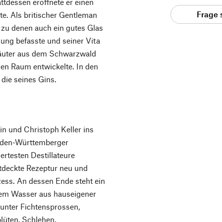
tdessen eröffnete er einen
Frage 
te. Als britischer Gentleman
, zu denen auch ein gutes Glas
lung befasste und seiner Vita
räuter aus dem Schwarzwald
en Raum entwickelte. In den
 die seines Gins.
n und Christoph Keller ins
 Baden-Württemberger
ertesten Destillateure
ntdeckte Rezeptur neu und
zess. An dessen Ende steht ein
chem Wasser aus hauseigener
arunter Fichtensprossen,
lüten, Schlehen,