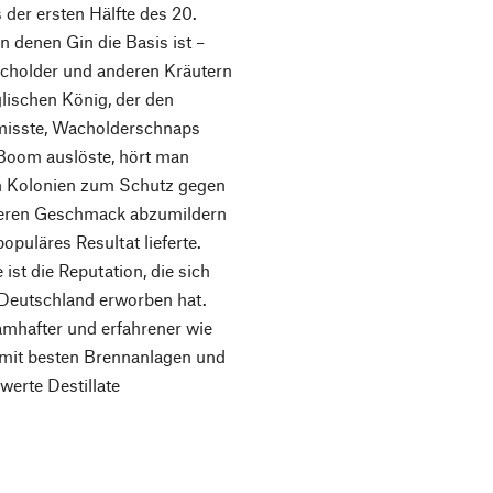
 der ersten Hälfte des 20.
n denen Gin die Basis ist –
acholder und anderen Kräutern
glischen König, der den
rmisste, Wacholderschnaps
n-Boom auslöste, hört man
en Kolonien zum Schutz gegen
tteren Geschmack abzumildern
opuläres Resultat lieferte.
ist die Reputation, die sich
n Deutschland erworben hat.
namhafter und erfahrener wie
e mit besten Brennanlagen und
erte Destillate