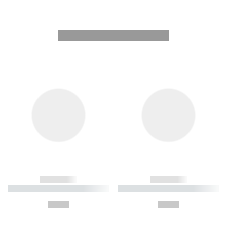
---------- --------------
------------
------------
----------- ----------- ----------
----------- ----------- ----------
-
-
--,-- €
--,-- €