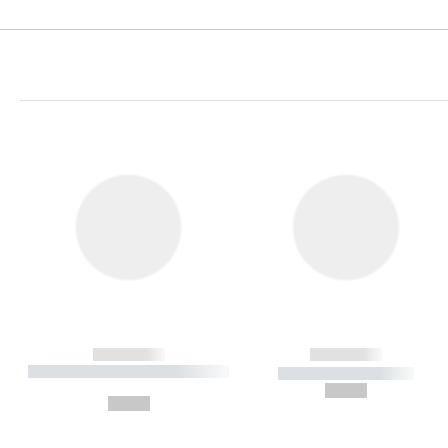
------------
------------
----------- ----------- ----------
----------- -----------
-
--,-- €
--,-- €