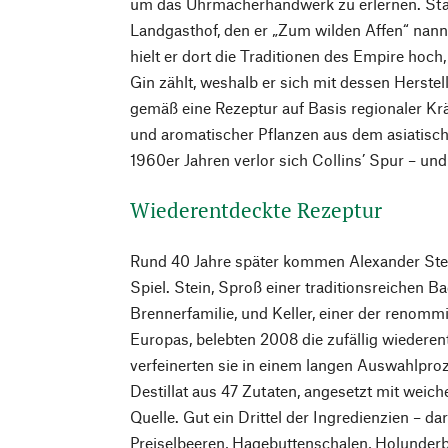
um das Uhrmacherhandwerk zu erlernen. Stat
Landgasthof, den er „Zum wilden Affen“ nann
hielt er dort die Traditionen des Empire hoch
Gin zählt, weshalb er sich mit dessen Herstel
gemäß eine Rezeptur auf Basis regionaler K
und aromatischer Pflanzen aus dem asiatisch
1960er Jahren verlor sich Collins’ Spur – und
Wiederentdeckte Rezeptur
Rund 40 Jahre später kommen Alexander Stei
Spiel. Stein, Sproß einer traditionsreichen
Brennerfamilie, und Keller, einer der renommi
Europas, belebten 2008 die zufällig wiedere
verfeinerten sie in einem langen Auswahlpro
Destillat aus 47 Zutaten, angesetzt mit wei
Quelle. Gut ein Drittel der Ingredienzien – d
Preiselbeeren, Hagebuttenschalen, Holunderb