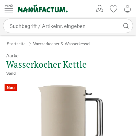
Zum Inhalt springen
Kundenkonto
Merkliste
0,0
Startseite
Wasserkocher & Wasserkessel
Aarke
Wasserkocher Kettle
Sand
Neu