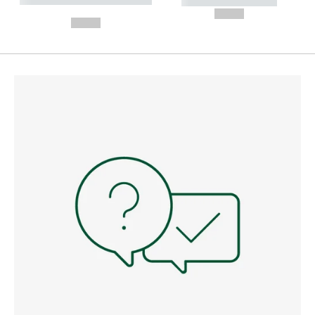
----------- -----------
---
--,-- €
--,-- €