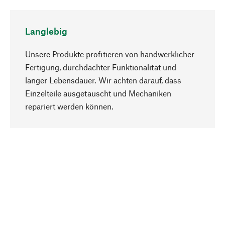
Langlebig
Unsere Produkte profitieren von handwerklicher
Fertigung, durchdachter Funktionalität und
langer Lebensdauer. Wir achten darauf, dass
Einzelteile ausgetauscht und Mechaniken
Nach oben
repariert werden können.
Bewusst
Nachhaltigkeit steht im Fokus unserer
Produktauswahl. Wir setzen auf natürliche
Inhaltsstoffe und Materialien, die gepflegt werden
können, sowie auf eine ressourcenschonende