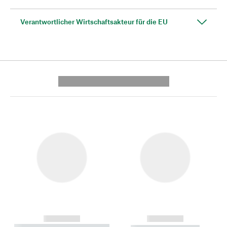
Verantwortlicher Wirtschaftsakteur für die EU
---------- --------------
------------
------------
----------- ----------- --------