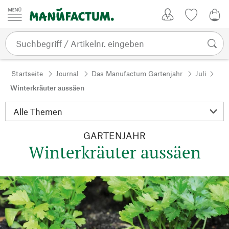
Zum Inhalt springen
Kundenkonto
Merkliste
0,0
Startseite
Journal
Das Manufactum Gartenjahr
Juli
Winterkräuter aussäen
GARTENJAHR
Winterkräuter aussäen