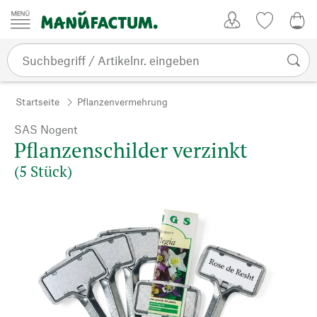
Zum Inhalt springen
Kundenkonto
Merkliste
0,0
Startseite
Pflanzenvermehrung
SAS Nogent
Pflanzenschilder verzinkt
(5 Stück)