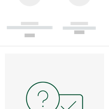
------------
------------
----------- ----------- --------
----------- -----------
---
--,-- €
--,-- €