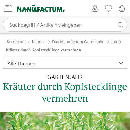
Zum Inhalt springen
Kundenkonto
Merkliste
0,0
Startseite
Journal
Das Manufactum Gartenjahr
Juli
Kräuter durch Kopfstecklinge vermehren
GARTENJAHR
Kräuter durch Kopfstecklinge
vermehren