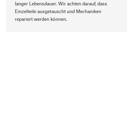
langer Lebensdauer. Wir achten darauf, dass
Einzelteile ausgetauscht und Mechaniken
Nach oben
repariert werden können.
Bewusst
Nachhaltigkeit steht im Fokus unserer
Produktauswahl. Wir setzen auf natürliche
Inhaltsstoffe und Materialien, die gepflegt werden
können, sowie auf eine ressourcenschonende
und sozialverträgliche Produktion.
Ausgewählt