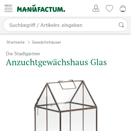
Zum Inhalt springen
Kundenkonto
Merkliste
0,0
Startseite
Gewächshäuser
Die Stadtgärtner
Anzuchtgewächshaus Glas