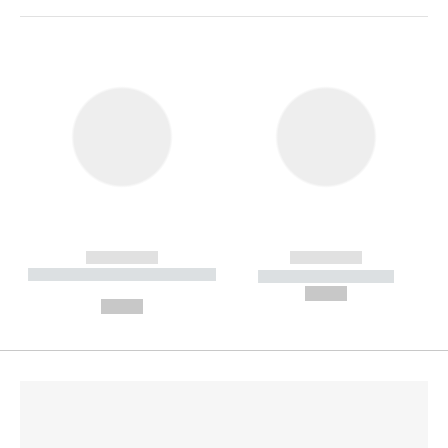
------------
------------
----------- ----------- --------
----------- -----------
---
--,-- €
--,-- €