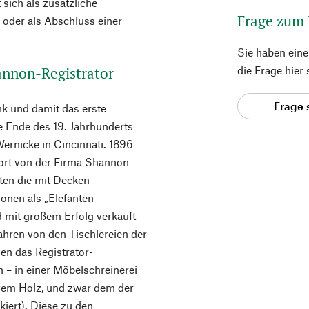
sich als zusätzliche
Frage zum
oder als Abschluss einer
Sie haben ein
annon-Registrator
die Frage hier
Frage 
nk und damit das erste
e Ende des 19. Jahrhunderts
Wernicke in Cincinnati. 1896
dort von der Firma Shannon
zten die mit Decken
onen als „Elefanten-
d mit großem Erfolg verkauft
ahren von den Tischlereien der
sen das Registrator-
 – in einer Möbelschreinerei
ivem Holz, und zwar dem der
kiert). Diese zu den