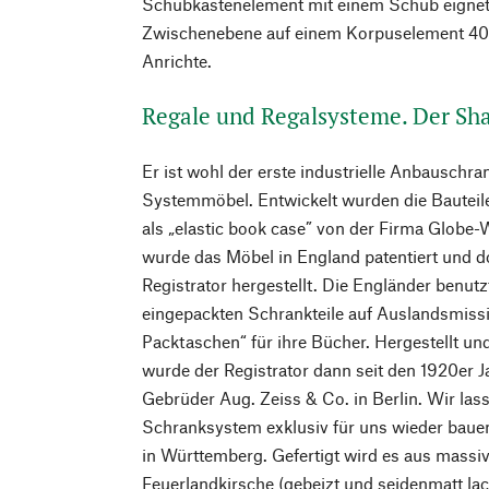
Schubkastenelement mit einem Schub eignet 
Zwischenebene auf einem Korpuselement 40 
Anrichte.
Regale und Regalsysteme. Der Sh
Er ist wohl der erste industrielle Anbauschra
Systemmöbel. Entwickelt wurden die Bauteil
als „elastic book case” von der Firma Globe-
wurde das Möbel in England patentiert und 
Registrator hergestellt. Die Engländer benut
eingepackten Schrankteile auf Auslandsmissi
Packtaschen“ für ihre Bücher. Hergestellt un
wurde der Registrator dann seit den 1920er J
Gebrüder Aug. Zeiss & Co. in Berlin. Wir las
Schranksystem exklusiv für uns wieder bauen
in Württemberg. Gefertigt wird es aus mass
Feuerlandkirsche (gebeizt und seidenmatt lac