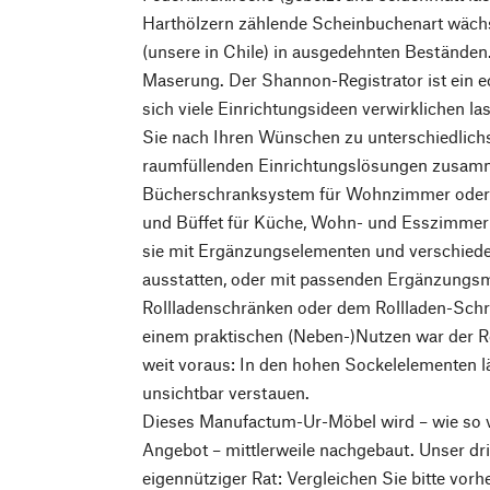
Harthölzern zählende Scheinbuchenart wäch
(unsere in Chile) in ausgedehnten Beständen. 
Maserung. Der Shannon-Registrator ist ein 
sich viele Einrichtungsideen verwirklichen l
Sie nach Ihren Wünschen zu unterschiedlich
raumfüllenden Einrichtungslösungen zusamm
Bücherschranksystem für Wohnzimmer oder 
und Büffet für Küche, Wohn- und Esszimmer 
sie mit Ergänzungselementen und verschiede
ausstatten, oder mit passenden Ergänzungs
Rollladenschränken oder dem Rollladen-Schre
einem praktischen (Neben-)Nutzen war der Reg
weit voraus: In den hohen Sockelelementen lä
unsichtbar verstauen.
Dieses Manufactum-Ur-Möbel wird – wie so 
Angebot – mittlerweile nachgebaut. Unser dr
eigennütziger Rat: Vergleichen Sie bitte vorh