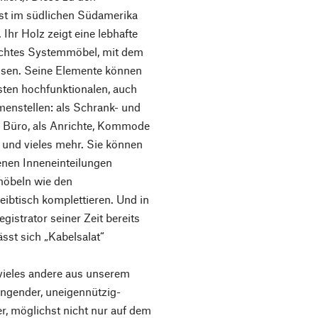
st im südlichen Südamerika
Ihr Holz zeigt eine lebhafte
echtes Systemmöbel, mit dem
assen. Seine Elemente können
sten hochfunktionalen, auch
enstellen: als Schrank- und
Büro, als Anrichte, Kommode
und vieles mehr. Sie können
nen Inneneinteilungen
möbeln wie den
ibtisch komplettieren. Und in
istrator seiner Zeit bereits
sst sich „Kabelsalat“
vieles andere aus unserem
ingender, uneigennützig-
er, möglichst nicht nur auf dem