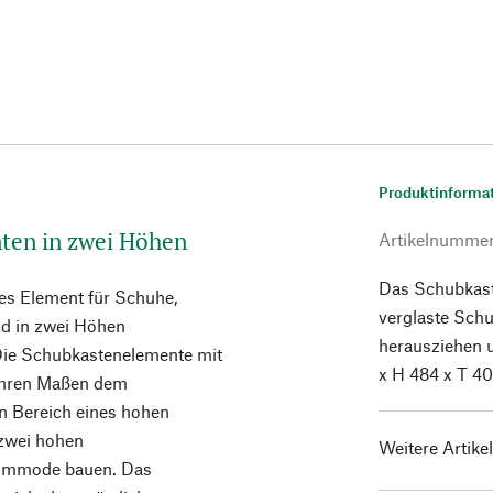
Produktinforma
nten in zwei Höhen
Artikelnumme
Das Schubkast
es Element für Schuhe,
verglaste Schu
nd in zwei Höhen
herausziehen 
. Die Schubkastenelemente mit
x H 484 x T 4
 ihren Maßen dem
n Bereich eines hohen
 zwei hohen
Weitere Artike
Kommode bauen. Das