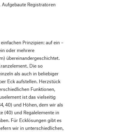
. Aufgebaute Registratoren
infachen Prinzipien: auf ein –
ein oder mehrere
cm) übereinandergeschichtet.
Kranzelement. Die so
nzeln als auch in beliebiger
r Eck aufstellen. Herzstück
rschiedlichen Funktionen,
element ist das vielseitig
34, 40) und Höhen, dem wir als
e (40) und Regalelemente in
 haben. Für Ecklösungen gibt es
efern wir in unterschiedlichen,