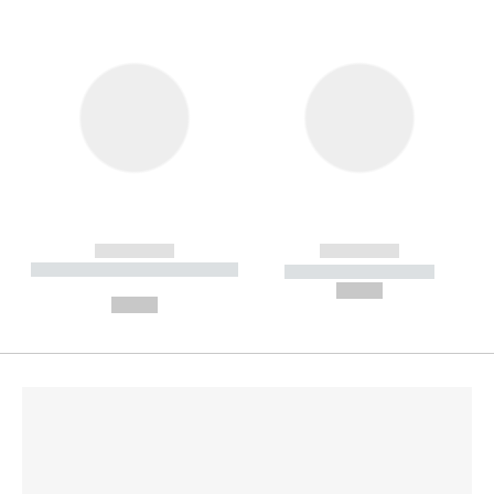
------------
------------
----------- ----------- --------
----------- -----------
---
--,-- €
--,-- €