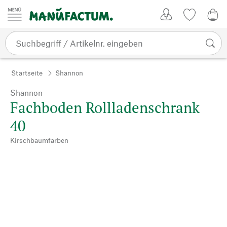
Zum Inhalt springen
Kundenkonto
Merkliste
0,0
Startseite
Shannon
Shannon
Fachboden Rollladenschrank
40
Kirschbaumfarben