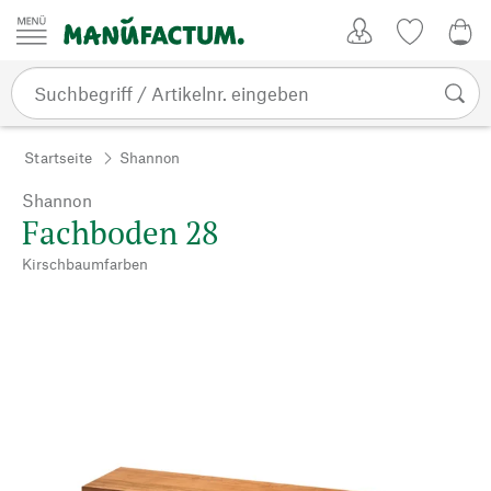
Zum Inhalt springen
Kundenkonto
Merkliste
0,0
Startseite
Shannon
Shannon
Fachboden 28
Kirschbaumfarben