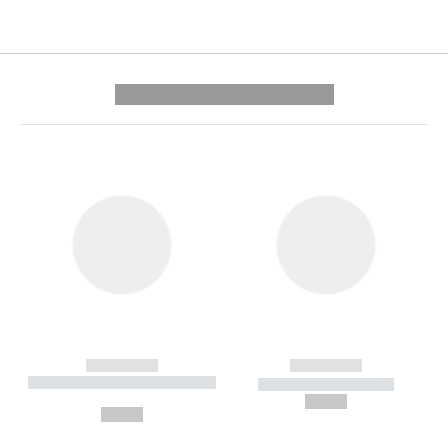
---------- --------------
------------
------------
----------- ----------- --------
----------- -----------
---
--,-- €
--,-- €