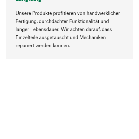
Unsere Produkte profitieren von handwerklicher
Fertigung, durchdachter Funktionalität und
langer Lebensdauer. Wir achten darauf, dass
Einzelteile ausgetauscht und Mechaniken
Nach oben
repariert werden können.
Bewusst
Nachhaltigkeit steht im Fokus unserer
Produktauswahl. Wir setzen auf natürliche
Inhaltsstoffe und Materialien, die gepflegt werden
können, sowie auf eine ressourcenschonende
und sozialverträgliche Produktion.