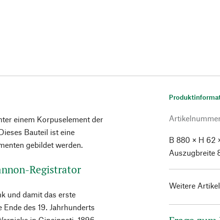
Produktinforma
Artikelnumme
unter einem Korpuselement der
Dieses Bauteil ist eine
B 880 × H 62 
menten gebildet werden.
Auszugbreite 8
annon-Registrator
Weitere Artike
nk und damit das erste
e Ende des 19. Jahrhunderts
Wernicke in Cincinnati. 1896