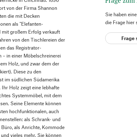
Frage zum
dort von der Firma Shannon
Sie haben ein
zten die mit Decken
die Frage hier
onen als "Elefanten-
d mit großem Erfolg verkauft
Frage 
ahren von den Tischlereien der
sen das Registrator-
 – in einer Möbelschreinerei
ivem Holz, und zwar dem der
kiert). Diese zu den
st im südlichen Südamerika
Ihr Holz zeigt eine lebhafte
echtes Systemmöbel, mit dem
assen. Seine Elemente können
sten hochfunktionalen, auch
enstellen: als Schrank- und
Büro, als Anrichte, Kommode
und vieles mehr. Sie können