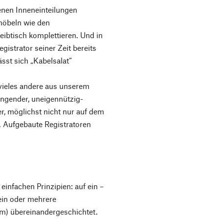
nen Inneneinteilungen
möbeln wie den
ibtisch komplettieren. Und in
istrator seiner Zeit bereits
sst sich „Kabelsalat“
vieles andere aus unserem
ingender, uneigennützig-
er, möglichst nicht nur auf dem
. Aufgebaute Registratoren
infachen Prinzipien: auf ein –
ein oder mehrere
cm) übereinandergeschichtet.