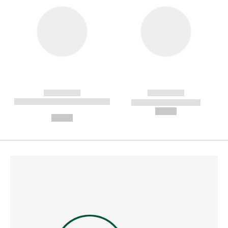
------------
------------
----------- ----------- --------
----------- -----------
---
--,-- €
--,-- €