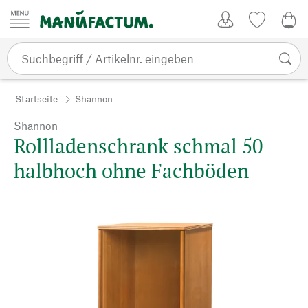
Zum Inhalt springen
Kundenkonto
Merkliste
0,0
Startseite
Shannon
Shannon
Rollladenschrank schmal 50
halbhoch ohne Fachböden