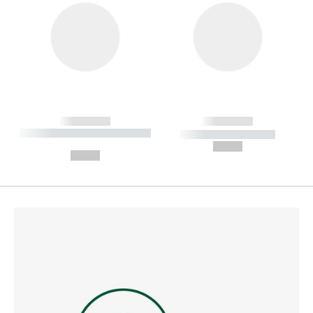
------------
------------
----------- ----------- --------
----------- -----------
---
--,-- €
--,-- €