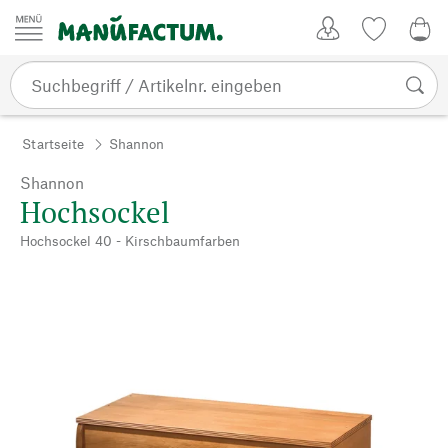
Zum Inhalt springen
Kundenkonto
Merkliste
0,0
Startseite
Shannon
Shannon
Hochsockel
Hochsockel 40 - Kirschbaumfarben