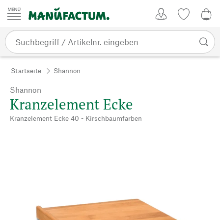
Zum Inhalt springen
Kundenkonto
Merkliste
0,0
Startseite
Shannon
Shannon
Kranzelement Ecke
Kranzelement Ecke 40 - Kirschbaumfarben