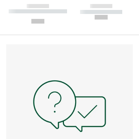
------------
------------
----------- ----------- --------
----------- -----------
---
--,-- €
--,-- €