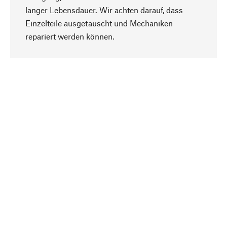
langer Lebensdauer. Wir achten darauf, dass
Einzelteile ausgetauscht und Mechaniken
Nach oben
repariert werden können.
Bewusst
Nachhaltigkeit steht im Fokus unserer
Produktauswahl. Wir setzen auf natürliche
Inhaltsstoffe und Materialien, die gepflegt werden
können, sowie auf eine ressourcenschonende
und sozialverträgliche Produktion.
Ausgewählt