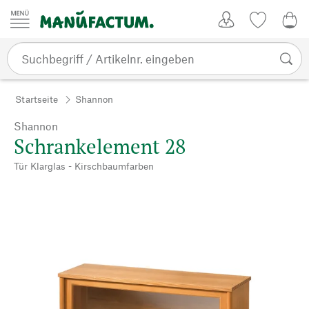
Zum Inhalt springen
Kundenkonto
Merkliste
0,0
Startseite
Shannon
Shannon
Schrankelement 28
Tür Klarglas - Kirschbaumfarben