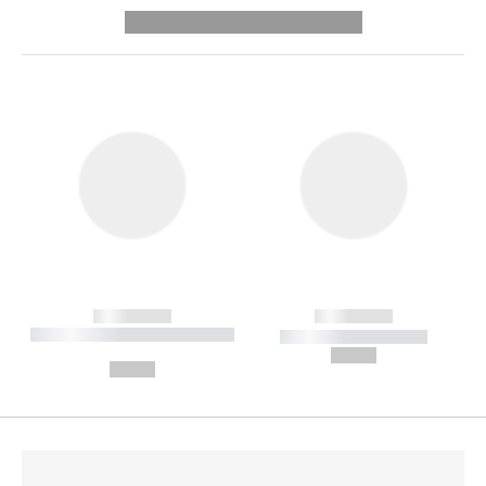
---------- --------------
------------
------------
----------- ----------- --------
----------- -----------
---
--,-- €
--,-- €