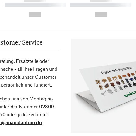
----------- ----------- ----------
----------- ----------- ----------
-
-
--,-- €
--,-- €
stomer Service
atung, Ersatzteile oder
sche - all Ihre Fragen und
 behandelt unser Customer
 persönlich und fundiert.
ichen uns von Montag bis
 unter der Nummer
02309
50
oder jederzeit unter
fo@manufactum.de