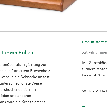
Produktinforma
. In zwei Höhen
Artikelnumme
Mit 2 Fachböd
lettmöbel, als Ergänzung zum
furniert. Absc
laden aus furniertem Buchenholz
Gewicht 36 kg
ewebe in die Schnecke im fest
unterschiedlichste Weise
e durchgehende 32-mm-
Weitere Artike
 Böden und anderen
rank wird ein Kranzelement