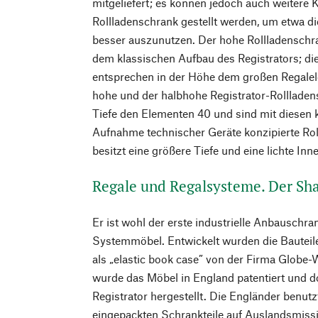
mitgeliefert; es können jedoch auch weitere
Rollladenschrank gestellt werden, um etwa 
besser auszunutzen. Der hohe Rollladenschra
dem klassischen Aufbau des Registrators; di
entsprechen in der Höhe dem großen Regale
hohe und der halbhohe Registrator-Rollladen
Tiefe den Elementen 40 und sind mit diesen k
Aufnahme technischer Geräte konzipierte Ro
besitzt eine größere Tiefe und eine lichte In
Regale und Regalsysteme. Der Sh
Er ist wohl der erste industrielle Anbauschra
Systemmöbel. Entwickelt wurden die Bauteil
als „elastic book case” von der Firma Globe-
wurde das Möbel in England patentiert und 
Registrator hergestellt. Die Engländer benut
eingepackten Schrankteile auf Auslandsmissi