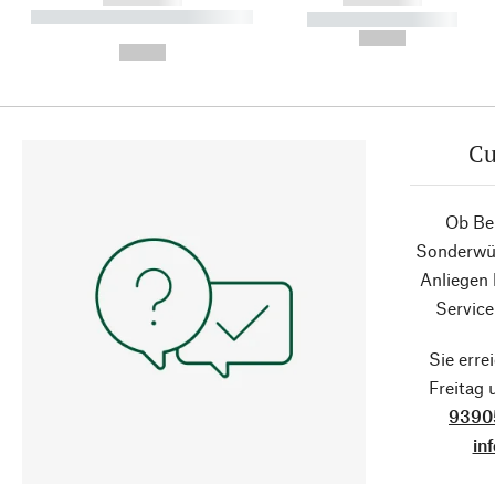
----------- ----------- ----------
----------- -----------
-
--,-- €
--,-- €
Cu
Ob Ber
Sonderwün
Anliegen
Service
Sie erre
Freitag
9390
in