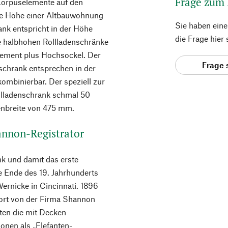
Frage zum
 Korpuselemente auf den
die Höhe einer Altbauwohnung
Sie haben ein
nk entspricht in der Höhe
die Frage hier
e halbhohen Rollladenschränke
lement plus Hochsockel. Der
Frage 
schrank entsprechen in der
ombinierbar. Der speziell zur
llladenschrank schmal 50
nenbreite von 475 mm.
annon-Registrator
nk und damit das erste
e Ende des 19. Jahrhunderts
Wernicke in Cincinnati. 1896
dort von der Firma Shannon
zten die mit Decken
onen als „Elefanten-