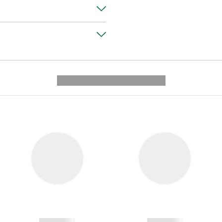
---------- --------------
------------
------------