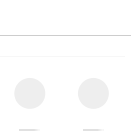
------------
------------