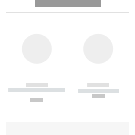
---------- --------------
------------
------------
----------- ----------- --------
----------- -----------
---
--,-- €
--,-- €