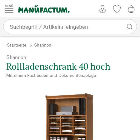
Zum Inhalt springen
Kundenkonto
Merkliste
0,0
Startseite
Shannon
Shannon
Rollladenschrank 40 hoch
Mit einem Fachboden und Dokumentenablage