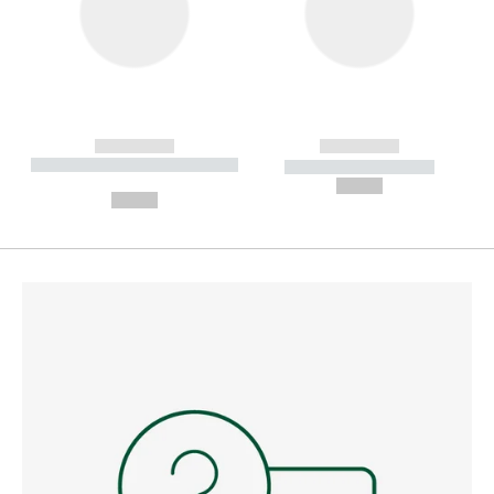
------------
------------
----------- ----------- --------
----------- -----------
---
--,-- €
--,-- €