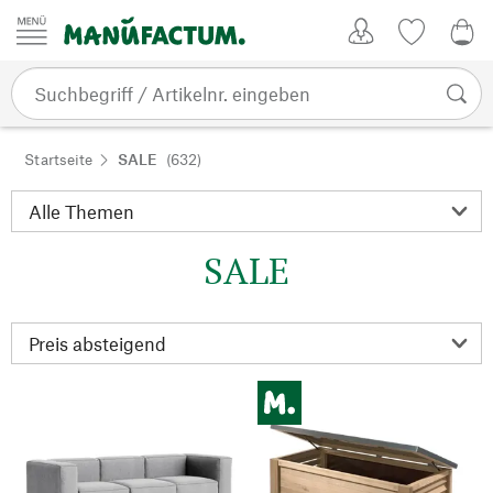
Zum Inhalt springen
Kundenkonto
Merkliste
0,0
Startseite
SALE
(632)
SALE