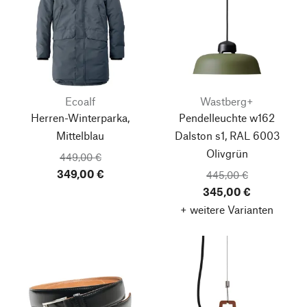
Ecoalf
Wastberg+
Herren-Winterparka,
Pendelleuchte w162
Mittelblau
Dalston s1, RAL 6003
Olivgrün
449,00 €
349,00 €
445,00 €
345,00 €
+ weitere Varianten