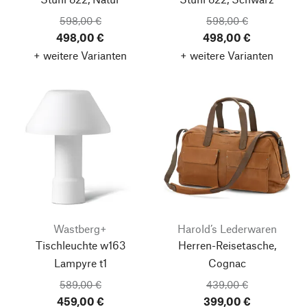
598,00 €
598,00 €
498,00 €
498,00 €
+ weitere Varianten
+ weitere Varianten
Wastberg+
Harold’s Lederwaren
Tischleuchte w163
Herren-Reisetasche,
Lampyre t1
Cognac
589,00 €
439,00 €
459,00 €
399,00 €