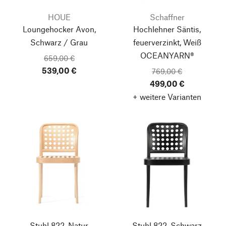
HOUE
Schaffner
Loungehocker Avon,
Hochlehner Säntis,
Schwarz / Grau
feuerverzinkt, Weiß
OCEANYARN®
659,00 €
539,00 €
769,00 €
499,00 €
+ weitere Varianten
Stuhl 822, Natur
Stuhl 822, Schwarz