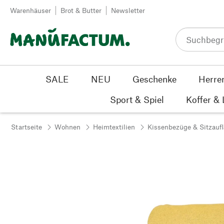
Zum Inhalt springen
Warenhäuser
Brot & Butter
Newsletter
SALE
NEU
Geschenke
Herre
Sport & Spiel
Koffer &
Startseite
Wohnen
Heimtextilien
Kissenbezüge & Sitzauf