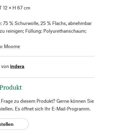
T 12 × H 67 cm
: 75 % Schurwolle, 25 % Flachs, abnehmbar
zu reinigen; Füllung: Polyurethanschaum;
io Moome
l von
indera
 Produkt
e Frage zu diesem Produkt? Gerne können Sie
 stellen. Es öffnet sich Ihr E-Mail-Programm.
stellen