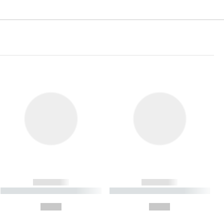
------------
------------
----------- ----------- ----------
----------- ----------- ----------
- -----------
-
--,-- €
--,-- €