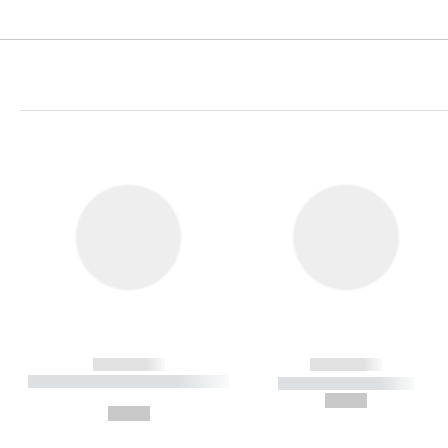
------------
------------
----------- ----------- ----------
----------- -----------
-
--,-- €
--,-- €