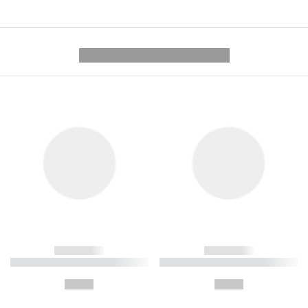
---------- --------------
------------
------------
----------- ----------- ----------
----------- ----------- ----------
-
-
--,-- €
--,-- €