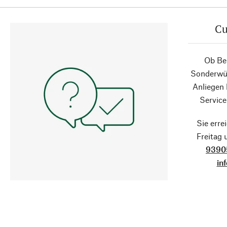
Cu
Ob Ber
Sonderwün
Anliegen
Service
Sie erre
Freitag
9390
in