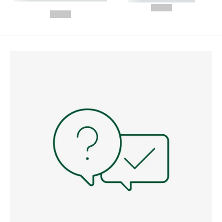
---
--,-- €
--,-- €