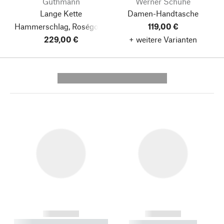
Guthmann
Werner Schuhe
Lange Kette
Damen-Handtasche
Hammerschlag, Roségold-
119,00 €
229,00 €
Oxid
+ weitere Varianten
---------- --------------
------------
------------
----------- ----------- --------
----------- -----------