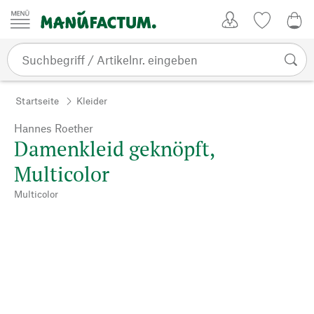
Zum Inhalt springen
Kundenkonto
Merkliste
0,0
Startseite
Kleider
Hannes Roether
Damenkleid geknöpft,
Multicolor
Multicolor