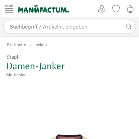
Zum Inhalt springen
Kundenkonto
Merkliste
0,0
Startseite
Jacken
Stapf
Damen-Janker
Multicolor