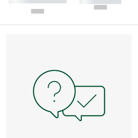
----------- ----------- --------
----------- -----------
---
--,-- €
--,-- €