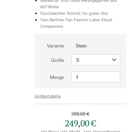
Markanter Stoff: dank Melangegarnen aus
kbT-Wolle
Durchdachter Schnitt: für guten Sitz
Vom Berliner Fair-Fashion-Label About
Companions
Variante
Stein
Größe
Menge
Größentabelle
399,00 €
249,00 €
alle Preise inkl. MwSt., zzgl.
Versandkosten