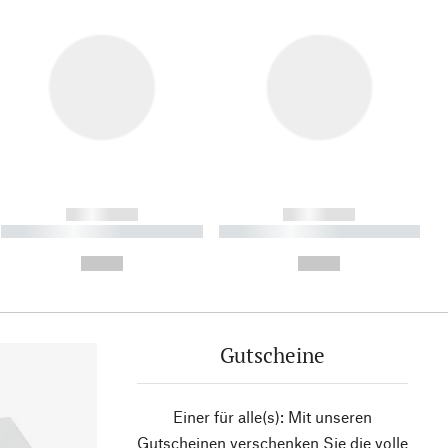
------------
------------
----------- ----------- ----------
----------- ----------- ----------
- -----------
-
--,-- €
--,-- €
Gutscheine
Einer für alle(s): Mit unseren
Gutscheinen verschenken Sie die volle