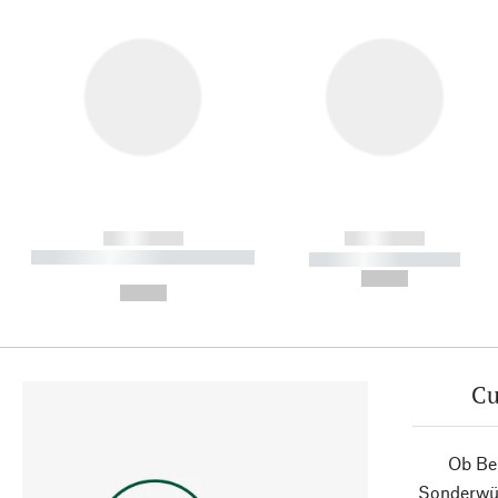
------------
------------
----------- ----------- ----------
----------- -----------
-
--,-- €
--,-- €
Cu
Ob Ber
Sonderwün