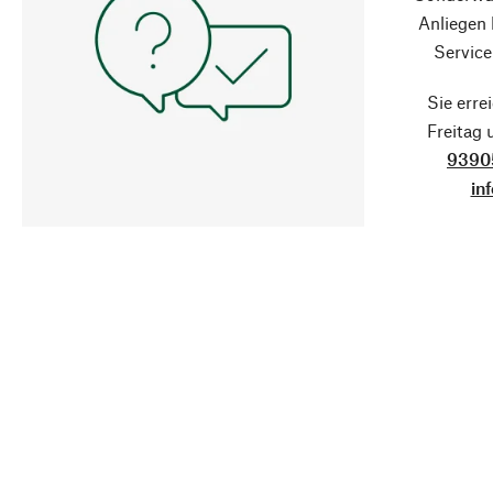
Anliegen
Service
Sie erre
Freitag
9390
in