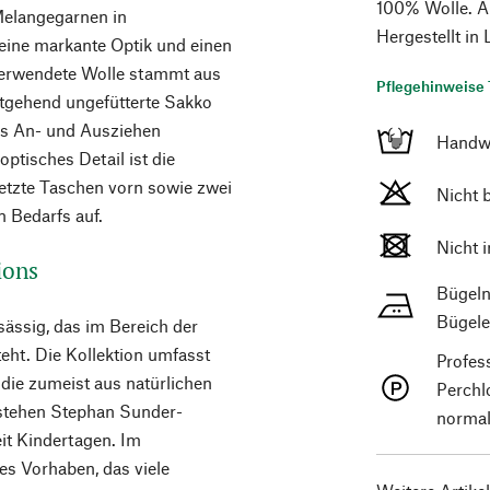
100% Wolle. Ä
Melangegarnen in
Hergestellt in
eine markante Optik und einen
f verwendete Wolle stammt aus
Pflegehinweise 
eitgehend ungefütterte Sakko
das An- und Ausziehen
Handw
optisches Detail ist die
etzte Taschen vorn sowie zwei
Nicht 
n Bedarfs auf.
Nicht 
ions
Bügeln
Bügele
sässig, das im Bereich der
eht. Die Kollektion umfasst
Profes
die zumeist aus natürlichen
Perchl
 stehen Stephan Sunder-
normal
it Kindertagen. Im
es Vorhaben, das viele