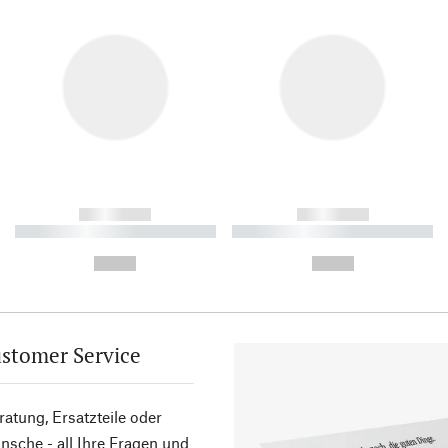
------------
------------
----------- ----------- ----------
----------- ----------- ----------
-
-
--,-- €
--,-- €
stomer Service
atung, Ersatzteile oder
sche - all Ihre Fragen und