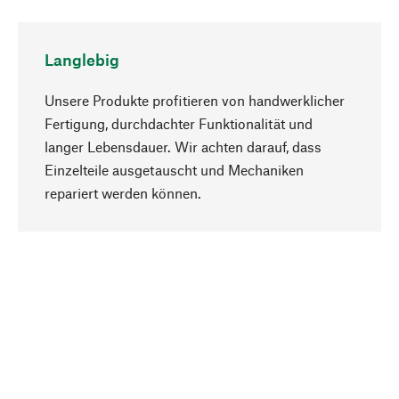
Langlebig
Unsere Produkte profitieren von handwerklicher
Fertigung, durchdachter Funktionalität und
langer Lebensdauer. Wir achten darauf, dass
Einzelteile ausgetauscht und Mechaniken
Nach oben
repariert werden können.
Bewusst
Nachhaltigkeit steht im Fokus unserer
Produktauswahl. Wir setzen auf natürliche
Inhaltsstoffe und Materialien, die gepflegt werden