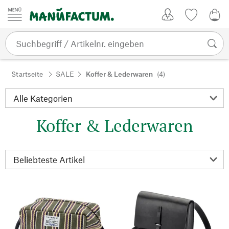
Zum Inhalt springen
Kundenkonto
Merkliste
0,0
Startseite
SALE
Koffer & Lederwaren
(4)
Koffer & Lederwaren