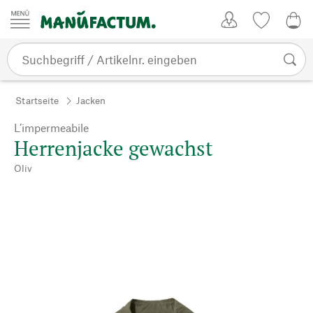
Zum Inhalt springen
Kundenkonto
Merkliste
0,0
Startseite
Jacken
L’impermeabile
Herrenjacke gewachst
Oliv