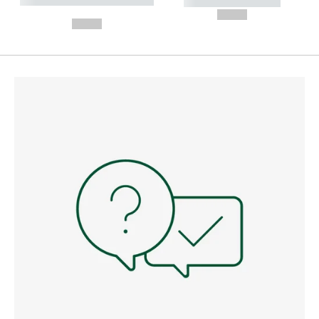
----------- ----------- --------
----------- -----------
---
--,-- €
--,-- €