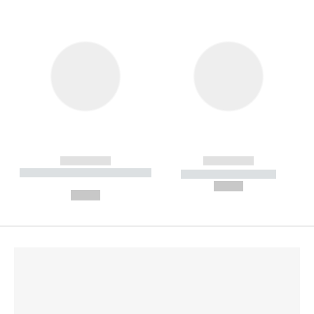
------------
------------
----------- ----------- --------
----------- -----------
---
--,-- €
--,-- €