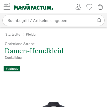
Zum Inhalt springen
Kundenkonto
Merkliste
0,0
Startseite
Kleider
Christiane Strobel
Damen-Hemdkleid
Dunkelblau
Exklusiv