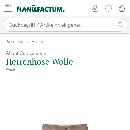
Zum Inhalt springen
Kundenkonto
Merkliste
0,0
Startseite
Hosen
About Companions
Herrenhose Wolle
Stein