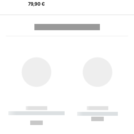
79,90 €
---------- --------------
------------
------------
----------- ----------- --------
----------- -----------
---
--,-- €
--,-- €