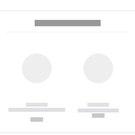
---------- --------------
------------
------------
----------- ----------- --------
----------- -----------
---
--,-- €
--,-- €