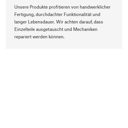
Unsere Produkte profitieren von handwerklicher
Fertigung, durchdachter Funktionalität und
langer Lebensdauer. Wir achten darauf, dass
Einzelteile ausgetauscht und Mechaniken
Nach oben
repariert werden können.
Bewusst
Nachhaltigkeit steht im Fokus unserer
Produktauswahl. Wir setzen auf natürliche
Inhaltsstoffe und Materialien, die gepflegt werden
können, sowie auf eine ressourcenschonende
und sozialverträgliche Produktion.