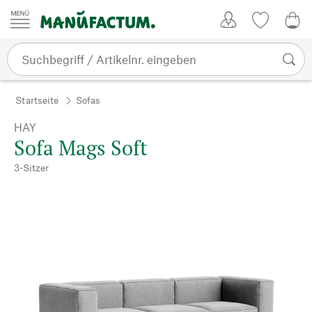
Zum Inhalt springen
Kundenkonto
Merkliste
0,0
Startseite
Sofas
HAY
Sofa Mags Soft
3-Sitzer