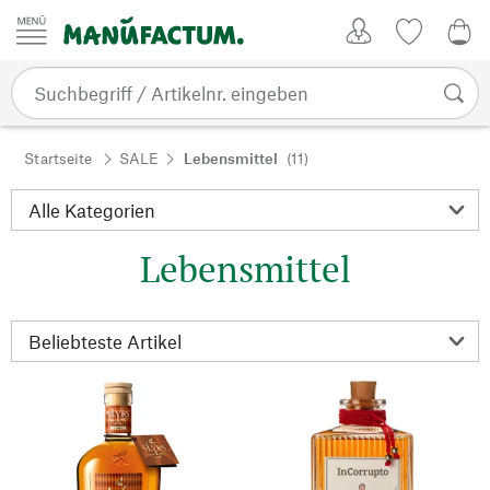
Zum Inhalt springen
Kundenkonto
Merkliste
0,0
Startseite
SALE
Lebensmittel
(11)
Lebensmittel