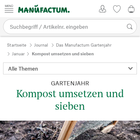
Zum Inhalt springen
Kundenkonto
Merkliste
0,0
Startseite
Journal
Das Manufactum Gartenjahr
Januar
Kompost umsetzen und sieben
GARTENJAHR
Kompost umsetzen und
sieben