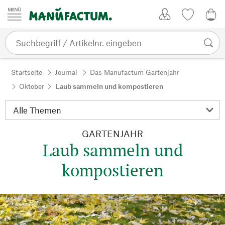
Zum Inhalt springen
Kundenkonto
Merkliste
0,0
Startseite
Journal
Das Manufactum Gartenjahr
Oktober
Laub sammeln und kompostieren
GARTENJAHR
Laub sammeln und
kompostieren