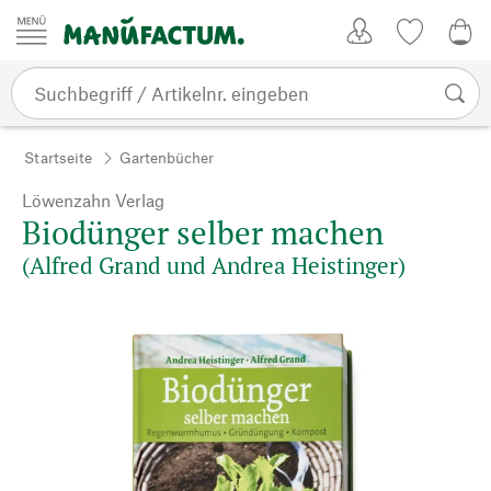
Zum Inhalt springen
Kundenkonto
Merkliste
0,0
Startseite
Gartenbücher
Löwenzahn Verlag
Biodünger selber machen
(Alfred Grand und Andrea Heistinger)