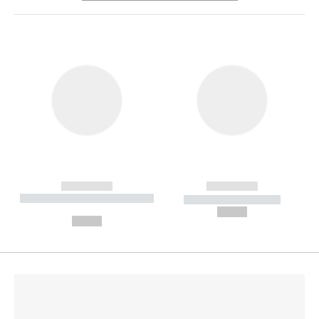
------------
------------
----------- ----------- --------
----------- -----------
---
--,-- €
--,-- €