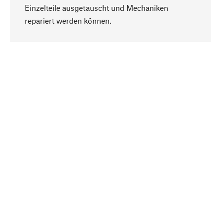
Einzelteile ausgetauscht und Mechaniken
Nach oben
repariert werden können.
Bewusst
Nachhaltigkeit steht im Fokus unserer
Produktauswahl. Wir setzen auf natürliche
Inhaltsstoffe und Materialien, die gepflegt werden
können, sowie auf eine ressourcenschonende
und sozialverträgliche Produktion.
Ausgewählt