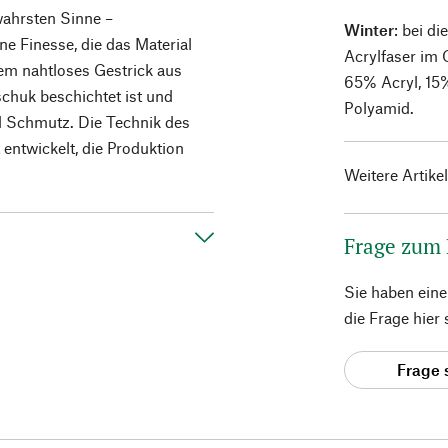
 wahrsten Sinne –
Winter
: bei d
e Finesse, die das Material
Acrylfaser im 
llem nahtloses Gestrick aus
65% Acryl, 15
chuk beschichtet ist und
Polyamid.
d Schmutz. Die Technik des
 entwickelt, die Produktion
Weitere Artike
Frage zum
Sie haben ein
die Frage hier
Frage 