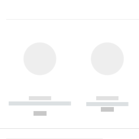
------------
------------
----------- ----------- ----------
----------- -----------
-
--,-- €
--,-- €