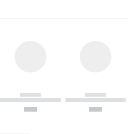
------------
------------
----------- ----------- ----------
----------- ----------- ----------
- -----------
-
--,-- €
--,-- €