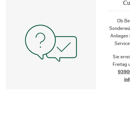
Cu
Ob Ber
Sonderwün
Anliegen
Service
Sie erre
Freitag
9390
in