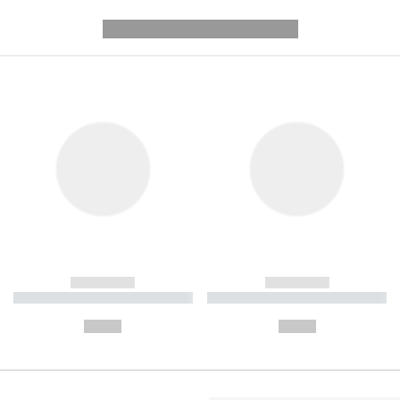
---------- --------------
------------
------------
----------- ----------- ----------
----------- ----------- ----------
-
-
--,-- €
--,-- €