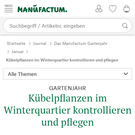
Zum Inhalt springen
Kundenkonto
Merkliste
0,0
Startseite
Journal
Das Manufactum Gartenjahr
Januar
Kübelpflanzen im Winterquartier kontrollieren und pflegen
GARTENJAHR
Kübelpflanzen im
Winterquartier kontrollieren
und pflegen