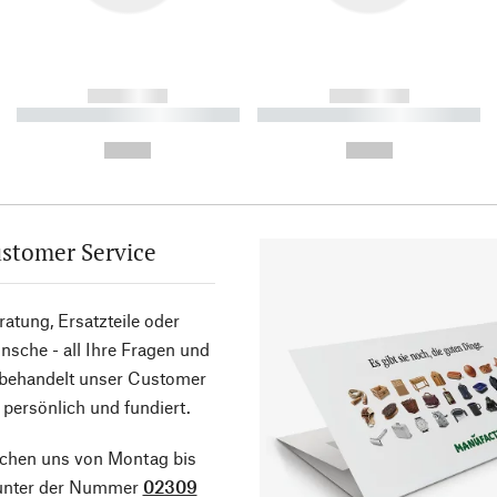
------------
------------
----------- ----------- ----------
----------- ----------- ----------
-
-
--,-- €
--,-- €
stomer Service
atung, Ersatzteile oder
sche - all Ihre Fragen und
 behandelt unser Customer
 persönlich und fundiert.
ichen uns von Montag bis
 unter der Nummer
02309