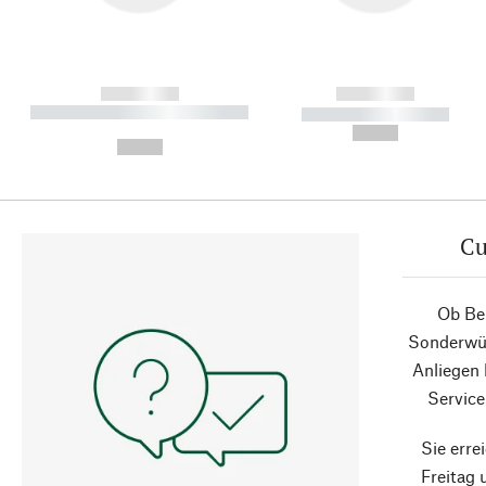
------------
------------
----------- ----------- ----------
----------- -----------
-
--,-- €
--,-- €
Cu
Ob Ber
Sonderwün
Anliegen
Service
Sie erre
Freitag