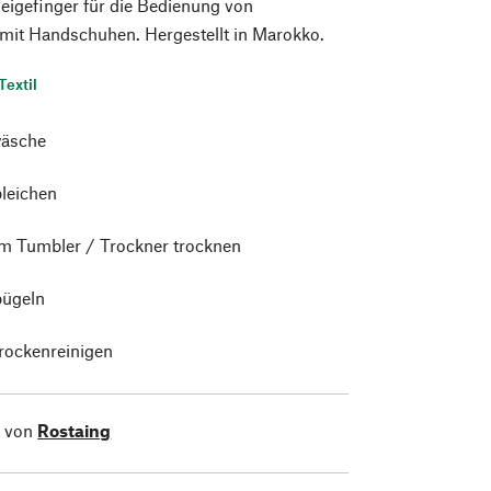
igefinger für die Bedienung von
mit Handschuhen. Hergestellt in Marokko.
Textil
äsche
bleichen
im Tumbler / Trockner trocknen
bügeln
trockenreinigen
l von
Rostaing