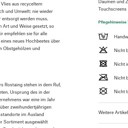
Daumen und Ze
 Vlies aus recyceltem
Touchscreens 
sch und Umwelt: nie wieder
er entsorgt werden muss.
Pflegehinweise 
n Art und Weise gesetzt, so
r empfehlen sie für alle
Handw
n eines neues Hochbeetes über
an Obstgehölzen und
Nicht 
Nicht 
Nicht 
s Rostaing stehen in dem Ruf,
Nicht 
ten. Ursprung des in der
ernehmens war eine im Jahr
 über zweihundertjährigen
Weitere Artike
sstandorte im Ausland
er Sortiment ausgewählt