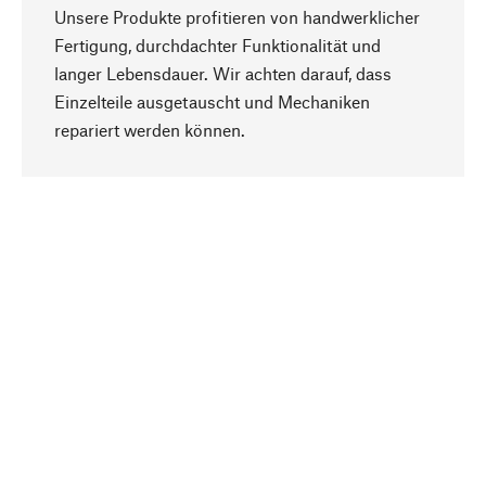
Unsere Produkte profitieren von handwerklicher
Fertigung, durchdachter Funktionalität und
langer Lebensdauer. Wir achten darauf, dass
Einzelteile ausgetauscht und Mechaniken
Nach oben
repariert werden können.
Bewusst
Nachhaltigkeit steht im Fokus unserer
Produktauswahl. Wir setzen auf natürliche
Inhaltsstoffe und Materialien, die gepflegt werden
können, sowie auf eine ressourcenschonende
und sozialverträgliche Produktion.