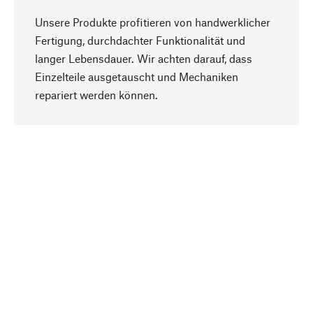
Unsere Produkte profitieren von handwerklicher
Fertigung, durchdachter Funktionalität und
langer Lebensdauer. Wir achten darauf, dass
Einzelteile ausgetauscht und Mechaniken
Nach oben
repariert werden können.
Bewusst
Nachhaltigkeit steht im Fokus unserer
Produktauswahl. Wir setzen auf natürliche
Inhaltsstoffe und Materialien, die gepflegt werden
können, sowie auf eine ressourcenschonende
und sozialverträgliche Produktion.