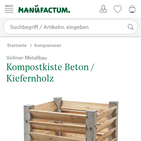
Zum Inhalt springen
Kundenkonto
Merkliste
0,0
Startseite
Kompostieren
Vollmer Metallbau
Kompostkiste Beton /
Kiefernholz