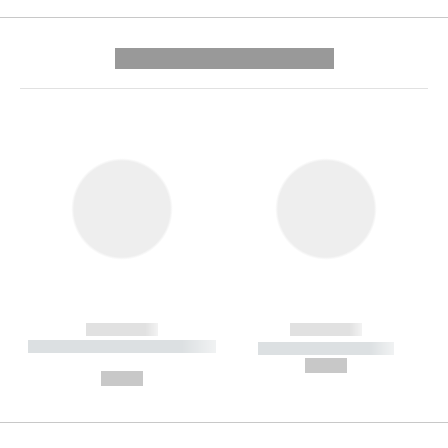
---------- --------------
------------
------------
----------- ----------- --------
----------- -----------
---
--,-- €
--,-- €