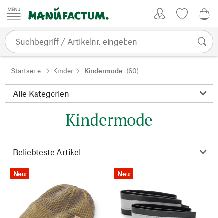
Zum Inhalt springen
Kundenkonto
Merkliste
0,0
Startseite
Kinder
Kindermode
(60)
Kindermode
Neu
Neu