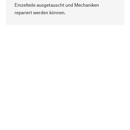
Einzelteile ausgetauscht und Mechaniken
Nach oben
repariert werden können.
Bewusst
Nachhaltigkeit steht im Fokus unserer
Produktauswahl. Wir setzen auf natürliche
Inhaltsstoffe und Materialien, die gepflegt werden
können, sowie auf eine ressourcenschonende
und sozialverträgliche Produktion.
Ausgewählt