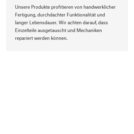
Unsere Produkte profitieren von handwerklicher
Fertigung, durchdachter Funktionalität und
langer Lebensdauer. Wir achten darauf, dass
Einzelteile ausgetauscht und Mechaniken
Nach oben
repariert werden können.
Bewusst
Nachhaltigkeit steht im Fokus unserer
Produktauswahl. Wir setzen auf natürliche
Inhaltsstoffe und Materialien, die gepflegt werden
können, sowie auf eine ressourcenschonende
und sozialverträgliche Produktion.