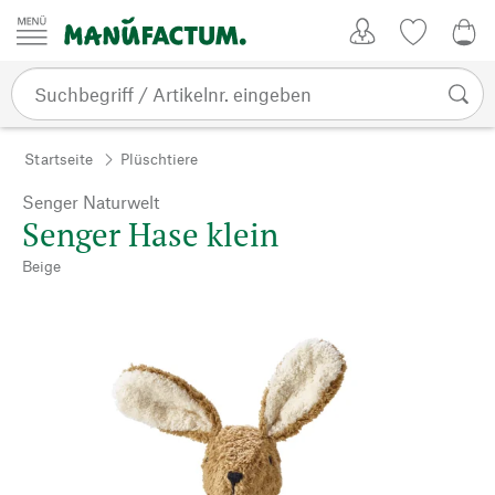
Zum Inhalt springen
Kundenkonto
Merkliste
0,0
Startseite
Plüschtiere
Senger Naturwelt
Senger Hase klein
Beige