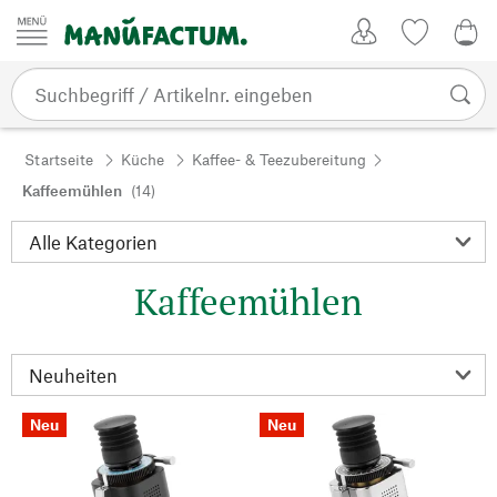
Zum Inhalt springen
Kundenkonto
Merkliste
0,0
Startseite
Küche
Kaffee- & Teezubereitung
Kaffeemühlen
(14)
Kaffeemühlen
Neu
Neu