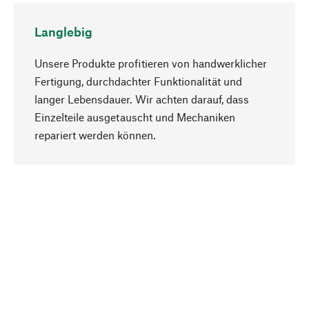
Langlebig
Unsere Produkte profitieren von handwerklicher
Fertigung, durchdachter Funktionalität und
langer Lebensdauer. Wir achten darauf, dass
Einzelteile ausgetauscht und Mechaniken
Nach oben
repariert werden können.
Bewusst
Nachhaltigkeit steht im Fokus unserer
Produktauswahl. Wir setzen auf natürliche
Inhaltsstoffe und Materialien, die gepflegt werden
können, sowie auf eine ressourcenschonende