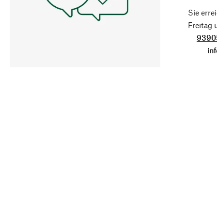
Sie erre
Freitag
9390
in