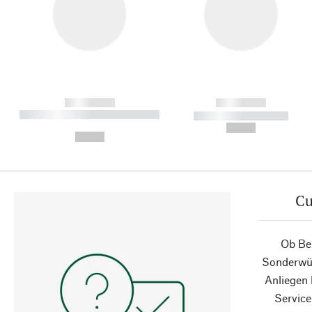
------------
------------
----------- ----------- ----------
----------- -----------
-
--,-- €
--,-- €
Cu
Ob Ber
Sonderwün
Anliegen
Service