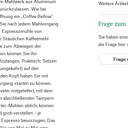
 im Mahlwerk aus Aluminium
Weitere Artike
urückzulassen. Wie bei
ffnung ein „Coffee Bellow“
Frage zum
en Sie nach jedem Mahlvorgang
rer Espressomühle von
Sie haben ein
te Stäubchen Kaffeemehl
die Frage hier
Sie zum Abwiegen der
so können Sie ihn
Frage 
zufangen. Praktisch: Setzen
(umgekehrt) auf den
 den Kopf, haben Sie mit
vorgang starten zu können.
veler mitgeliefert, mit dem
em abschließenden Tampern
fitec-Mühlen üblich, können
 grob verstellen – je
en Espresso bevorzugen. Das
 Sie von Mal zu Mal eine