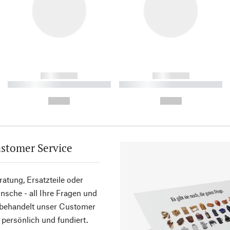
------------
------------
----------- ----------- ----------
----------- ----------- ----------
-
-
--,-- €
--,-- €
stomer Service
atung, Ersatzteile oder
sche - all Ihre Fragen und
 behandelt unser Customer
 persönlich und fundiert.