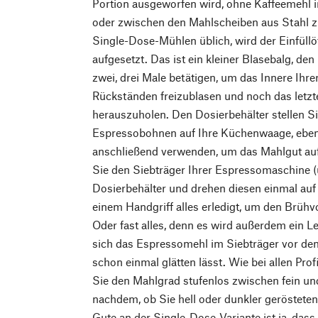
Portion ausgeworfen wird, ohne Kaffeemehl
oder zwischen den Mahlscheiben aus Stahl z
Single-Dose-Mühlen üblich, wird der Einfüllö
aufgesetzt. Das ist ein kleiner Blasebalg, d
zwei, drei Male betätigen, um das Innere Ih
Rückständen freizublasen und noch das letz
herauszuholen. Den Dosierbehälter stellen 
Espressobohnen auf Ihre Küchenwaage, eben
anschließend verwenden, um das Mahlgut auf
Sie den Siebträger Ihrer Espressomaschine 
Dosierbehälter und drehen diesen einmal auf
einem Handgriff alles erledigt, um den Brüh
Oder fast alles, denn es wird außerdem ein Le
sich das Espressomehl im Siebträger vor d
schon einmal glätten lässt. Wie bei allen Pro
Sie den Mahlgrad stufenlos zwischen fein und
nachdem, ob Sie hell oder dunkler geröstet
Gute an der Single-Dose-Variante ist ja, dass