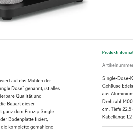
Produktinforma
Artikelnumme
Single-Dose-Ka
siert auf das Mahlen der
Gehäuse Edelst
gle Dose“ genannt, ist alles
aus Aluminium
erbare Qualität und
Drehzahl 1400
die Bauart dieser
cm, Tiefe 22,5
t ganz dem Prinzip Single
Kabellänge 1,2
der Bodenplatte fixiert,
s die komplette gemahlene