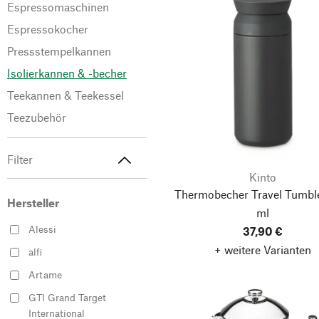
Espressomaschinen
Espressokocher
Pressstempelkannen
Isolierkannen & -becher
Teekannen & Teekessel
Teezubehör
Filter
Kinto
Thermobecher Travel Tumble
Hersteller
ml
Alessi
37,90 €
+ weitere Varianten
alfi
Artame
GTI Grand Target
International