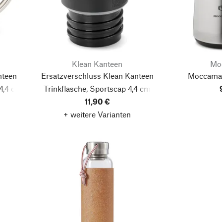
Klean Kanteen
Mo
nteen
Ersatzverschluss Klean Kanteen
Moccamas
4,4 cm
Trinkflasche, Sportscap 4,4 cm
11,90 €
+ weitere Varianten