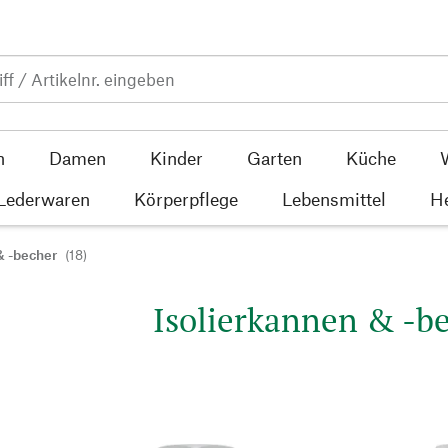
n
Damen
Kinder
Garten
Küche
 Lederwaren
Körperpflege
Lebensmittel
He
& -becher
(18)
Isolierkannen & -b