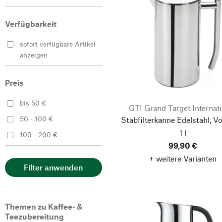
Kinto
Verfügbarkeit
Klean Kanteen
Moccamaster
sofort verfügbare Artikel
anzeigen
Preis
bis 50 €
GTI Grand Target Internat
50 - 100 €
Stabfilterkanne Edelstahl, 
1 l
100 - 200 €
99,90 €
+ weitere Varianten
Filter anwenden
Themen zu Kaffee- &
Teezubereitung