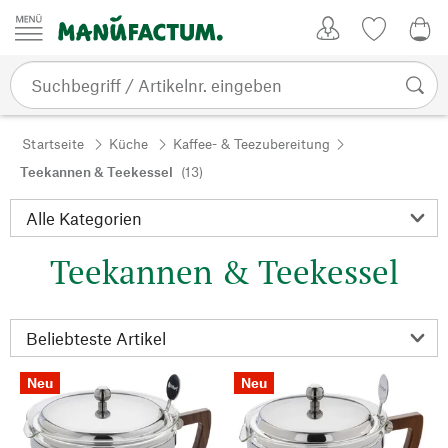
Zum Inhalt springen
Kundenkonto
Merkliste
0,0
Startseite
Küche
Kaffee- & Teezubereitung
Teekannen & Teekessel
(13)
Teekannen & Teekessel
Neu
Neu