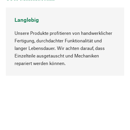
Langlebig
Unsere Produkte profitieren von handwerklicher
Fertigung, durchdachter Funktionalität und
langer Lebensdauer. Wir achten darauf, dass
Einzelteile ausgetauscht und Mechaniken
Nach oben
repariert werden können.
Bewusst
Nachhaltigkeit steht im Fokus unserer
Produktauswahl. Wir setzen auf natürliche
Inhaltsstoffe und Materialien, die gepflegt werden