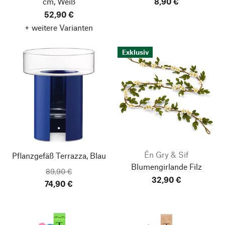
cm, Weiß
8,90 €
52,90 €
+ weitere Varianten
Exklusiv
Én Gry & Sif
Pflanzgefäß Terrazza, Blau
Blumengirlande Filz
89,90 €
32,90 €
74,90 €