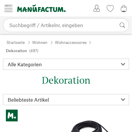
Zum Inhalt springen
Kundenkonto
Merkliste
0,0
Startseite
Wohnen
Wohnaccessoires
Dekoration
(497)
Dekoration