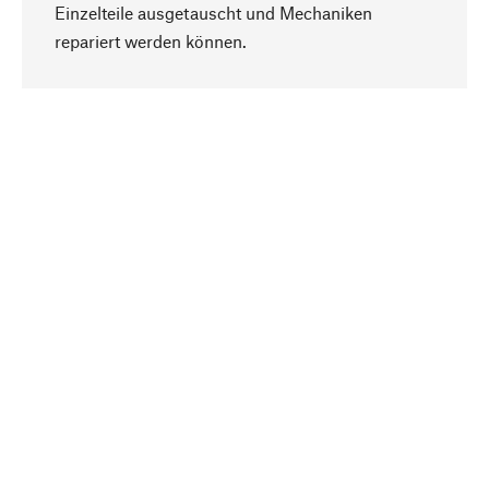
Einzelteile ausgetauscht und Mechaniken
Nach oben
repariert werden können.
Bewusst
Nachhaltigkeit steht im Fokus unserer
Produktauswahl. Wir setzen auf natürliche
Inhaltsstoffe und Materialien, die gepflegt werden
können, sowie auf eine ressourcenschonende
und sozialverträgliche Produktion.
Ausgewählt