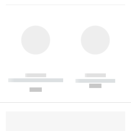
------------
------------
----------- ----------- --------
----------- -----------
---
--,-- €
--,-- €