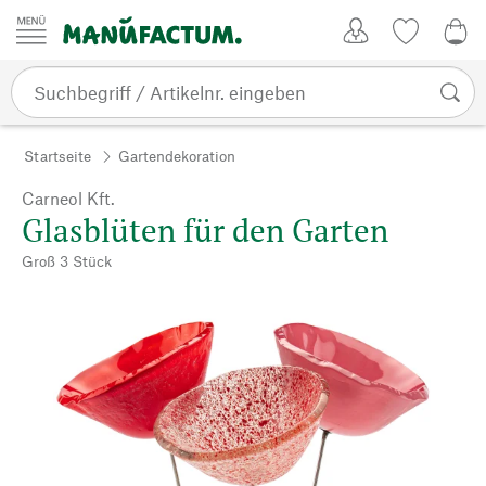
Zum Inhalt springen
Kundenkonto
Merkliste
0,0
Startseite
Gartendekoration
Carneol Kft.
Glasblüten für den Garten
Groß 3 Stück