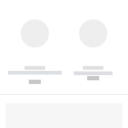
------------
------------
----------- ----------- --------
----------- -----------
---
--,-- €
--,-- €