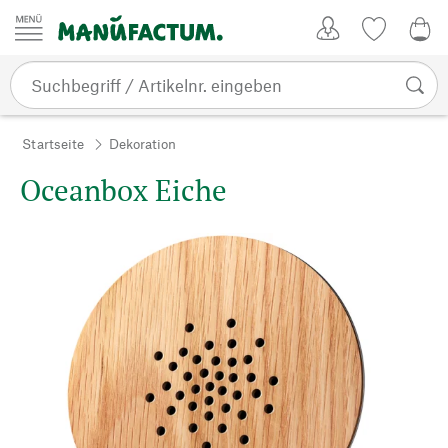
Zum Inhalt springen
Kundenkonto
Merkliste
0,0
Startseite
Dekoration
Oceanbox Eiche