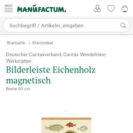
Zum Inhalt springen
Kundenkonto
Merkliste
0,0
Startseite
Kleinmöbel
Deutscher Caritasverband, Caritas Wendelstein
Werkstätten
Bilderleiste Eichenholz
magnetisch
Breite 50 cm