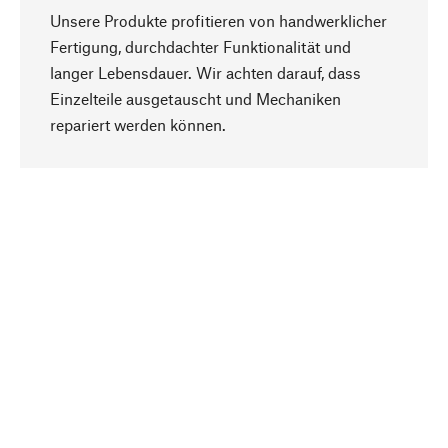
Unsere Produkte profitieren von handwerklicher
Fertigung, durchdachter Funktionalität und
langer Lebensdauer. Wir achten darauf, dass
Einzelteile ausgetauscht und Mechaniken
Nach oben
repariert werden können.
Bewusst
Nachhaltigkeit steht im Fokus unserer
Produktauswahl. Wir setzen auf natürliche
Inhaltsstoffe und Materialien, die gepflegt werden
können, sowie auf eine ressourcenschonende
und sozialverträgliche Produktion.