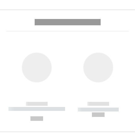
---------- --------------
------------
------------
----------- ----------- --------
----------- -----------
---
--,-- €
--,-- €